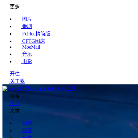
更多
图片
番剧
Fcirlce精简版
CFTG图床
MoeMail
音乐
电影
开往
关于我
傥师妹TangShiMei的小空间
搜索
首页
文章
归档
标签
分类