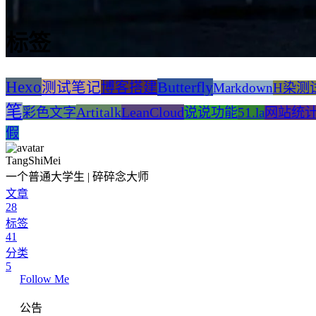
标签
Hexo
Butterfly
测试笔记
博客搭建
Markdown
H染测
笔
Artitalk
LeanCloud
彩色文字
说说功能
51.la
网站统
假
TangShiMei
一个普通大学生 | 碎碎念大师
文章
28
标签
41
分类
5
Follow Me
公告