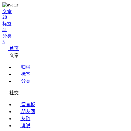
文章
28
标签
41
分类
5
首页
文章
归档
标签
分类
社交
留言板
朋友圈
友链
说说