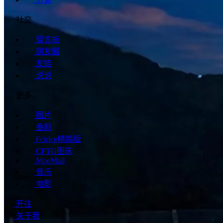
社交
留言板
朋友圈
友链
说说
更多
图片
番剧
Fcirlce精简版
CFTG图床
MoeMail
音乐
电影
开往
关于我