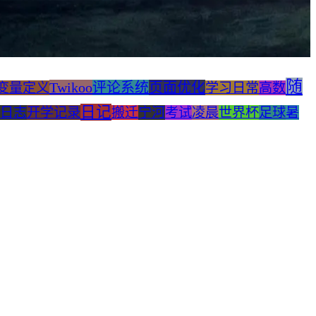
随
Twikoo
评论系统
页面优化
变量定义
学习日常
高数
日记
日志
开学记录
搬迁
宁河
考试
凌晨
世界杯
足球
暑