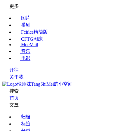
更多
图片
番剧
Fcirlce精简版
CFTG图床
MoeMail
音乐
电影
开往
关于我
傥师妹TangShiMei的小空间
搜索
首页
文章
归档
标签
分类