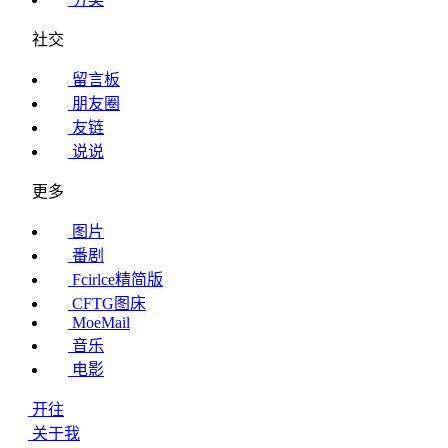
社交
留言板
朋友圈
友链
说说
更多
图片
番剧
Fcirlce精简版
CFTG图床
MoeMail
音乐
电影
开往
关于我