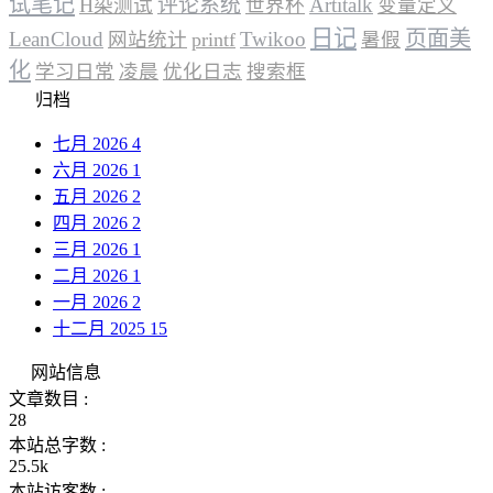
试笔记
评论系统
Artitalk
H染测试
世界杯
变量定义
日记
页面美
LeanCloud
Twikoo
网站统计
printf
暑假
化
学习日常
凌晨
优化日志
搜索框
归档
七月 2026
4
六月 2026
1
五月 2026
2
四月 2026
2
三月 2026
1
二月 2026
1
一月 2026
2
十二月 2025
15
网站信息
文章数目 :
28
本站总字数 :
25.5k
本站访客数 :