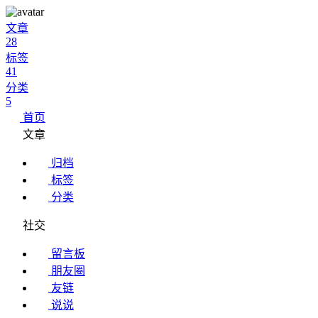
文章
28
标签
41
分类
5
首页
文章
归档
标签
分类
社交
留言板
朋友圈
友链
说说