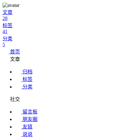
文章
28
标签
41
分类
5
首页
文章
归档
标签
分类
社交
留言板
朋友圈
友链
说说