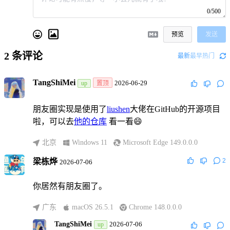
0/500
预览
发送
2
条评论
最新
最早
热门
TangShiMei
2026-06-29
up
置顶
朋友圈实现是使用了
liushen
大佬在GitHub的开源项目
啦，可以去
他的仓库
看一看😄
北京
Windows 11
Microsoft Edge 149.0.0.0
梁栋烨
2
2026-07-06
你居然有朋友圈了。
广东
macOS 26.5.1
Chrome 148.0.0.0
TangShiMei
2026-07-06
up