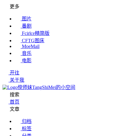
更多
图片
番剧
Fcirlce精简版
CFTG图床
MoeMail
音乐
电影
开往
关于我
傥师妹TangShiMei的小空间
搜索
首页
文章
归档
标签
分类