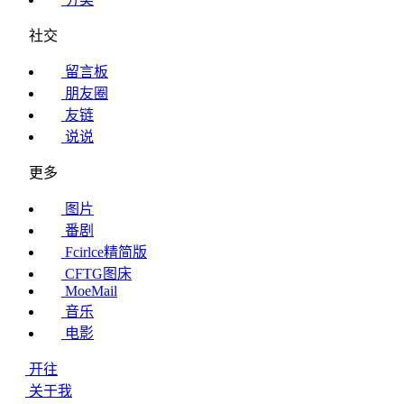
社交
留言板
朋友圈
友链
说说
更多
图片
番剧
Fcirlce精简版
CFTG图床
MoeMail
音乐
电影
开往
关于我