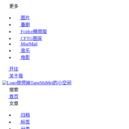
更多
图片
番剧
Fcirlce精简版
CFTG图床
MoeMail
音乐
电影
开往
关于我
傥师妹TangShiMei的小空间
搜索
首页
文章
归档
标签
分类