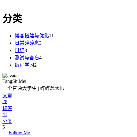
分类
博客搭建与优化
11
日常碎碎念
3
日记
8
测试与备忘
4
编程学习
2
TangShiMei
一个普通大学生 | 碎碎念大师
文章
28
标签
41
分类
5
Follow Me