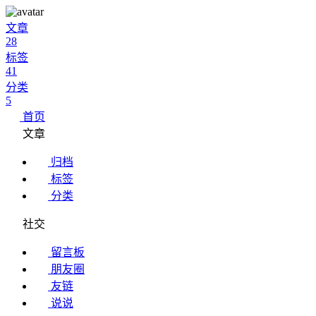
文章
28
标签
41
分类
5
首页
文章
归档
标签
分类
社交
留言板
朋友圈
友链
说说