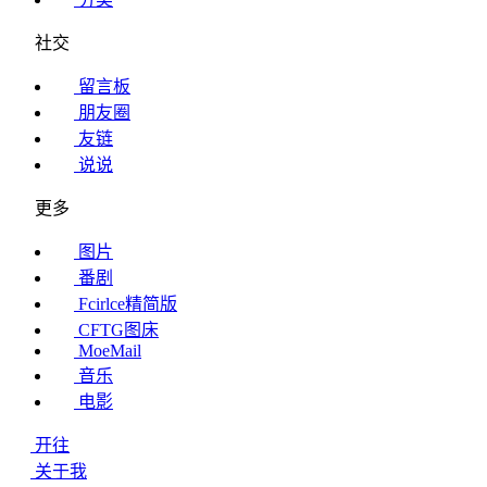
社交
留言板
朋友圈
友链
说说
更多
图片
番剧
Fcirlce精简版
CFTG图床
MoeMail
音乐
电影
开往
关于我