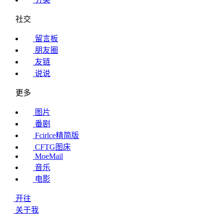
社交
留言板
朋友圈
友链
说说
更多
图片
番剧
Fcirlce精简版
CFTG图床
MoeMail
音乐
电影
开往
关于我