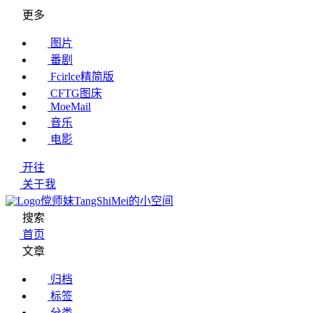
更多
图片
番剧
Fcirlce精简版
CFTG图床
MoeMail
音乐
电影
开往
关于我
傥师妹TangShiMei的小空间
搜索
首页
文章
归档
标签
分类