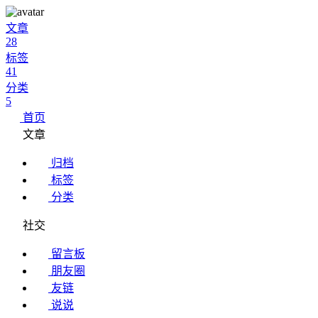
文章
28
标签
41
分类
5
首页
文章
归档
标签
分类
社交
留言板
朋友圈
友链
说说