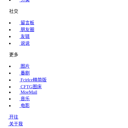
社交
留言板
朋友圈
友链
说说
更多
图片
番剧
Fcirlce精简版
CFTG图床
MoeMail
音乐
电影
开往
关于我