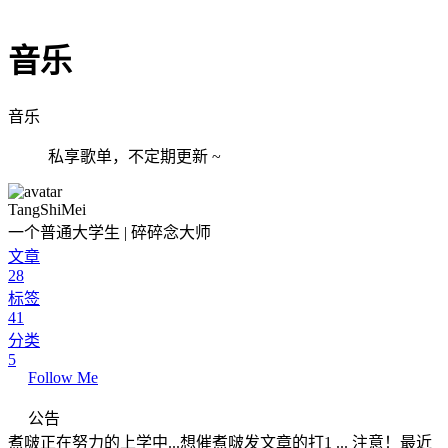
音乐
音乐
私享歌单，不定期更新 ~
TangShiMei
一个普通大学生 | 碎碎念大师
文章
28
标签
41
分类
5
Follow Me
公告
煮啵正在努力的上学中...想催煮啵发文章的打1 ... 注意！最近