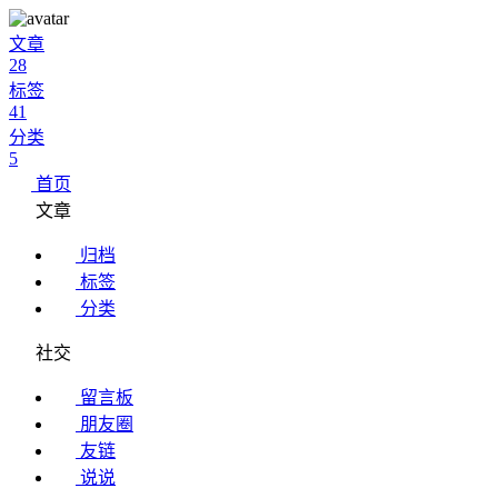
文章
28
标签
41
分类
5
首页
文章
归档
标签
分类
社交
留言板
朋友圈
友链
说说