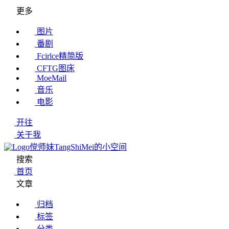
更多
图片
番剧
Fcirlce精简版
CFTG图床
MoeMail
音乐
电影
开往
关于我
傥师妹TangShiMei的小空间
搜索
首页
文章
归档
标签
分类