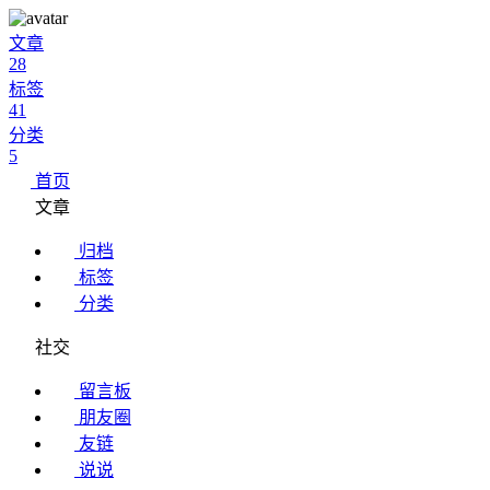
文章
28
标签
41
分类
5
首页
文章
归档
标签
分类
社交
留言板
朋友圈
友链
说说