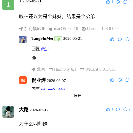
1
2026-05-21
1
4
咳～还以为是个妹妹，结果是个弟弟
加利福尼亚
macOS 26.2.0
Chrome 148.0.0.0
TangShiMei
2026-05-21
up
回复
@1
:
😂
北京
Harmony 6.1
WeChat 8.0.17.36
倪业烨
2026-06-07
回复
@TangShiMei
:
展开
男孩子出门在外要保护好自己
大路
1
2
2026-05-17
北京
Android Baklava
Chrome 140.0.7339.207
为什么叫师妹
TangShiMei
2026-06-07
up