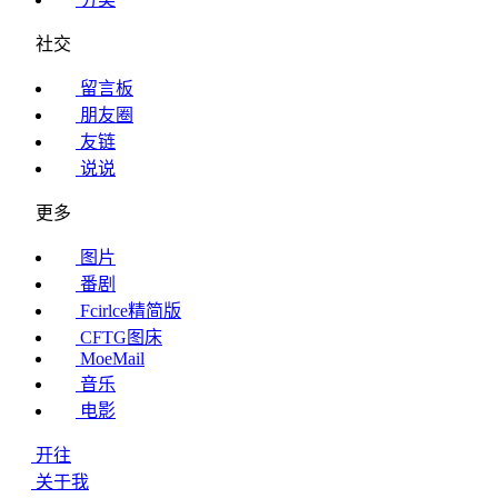
社交
留言板
朋友圈
友链
说说
更多
图片
番剧
Fcirlce精简版
CFTG图床
MoeMail
音乐
电影
开往
关于我