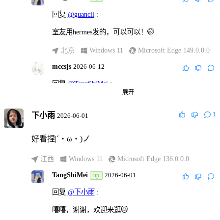
回复
@guancii
:
室友用hermes发的，可以可以！🤭
北京
Windows 11
Microsoft Edge 149.0.0.0
mccsjs
2026-06-12
回复
@TangShiMei
:
展开
加个评论区，加个medium_zoom就完美了
下小雨
1
2026-06-01
江苏
Android Baklava
好看捏|´・ω・)ノ
Chrome 131.0.6778.200
mccsjs
2026-06-12
江西
Windows 11
Microsoft Edge 136.0.0.0
回复
@TangShiMei
:
TangShiMei
2026-06-01
up
话说都用6位数字了为啥不用xyz
回复
@下小雨
:
嘻嘻，谢谢，欢迎来逛🐱
江苏
Android Baklava