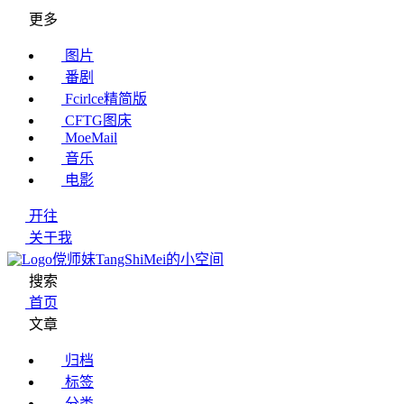
更多
图片
番剧
Fcirlce精简版
CFTG图床
MoeMail
音乐
电影
开往
关于我
傥师妹TangShiMei的小空间
搜索
首页
文章
归档
标签
分类