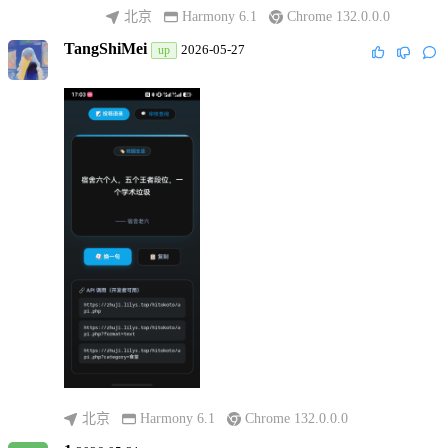
Chrome 131.0.6778.200
北京
Harmony 6.1
Chrome 132.0.0.0
TangShiMei
2026-06-12
up
TangShiMei
2026-05-27
up
回复
@mccsjs
:
他说闲的😂
北京
Windows 11
Microsoft Edge 149.0.0.0
北京
Harmony 6.1
Chrome 132.0.0.0