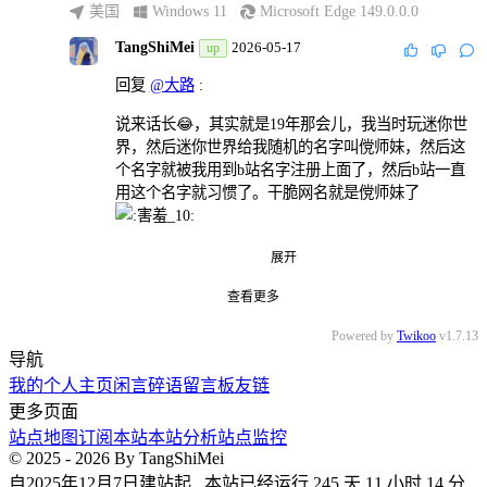
美国
Windows 11
Microsoft Edge 149.0.0.0
回复
@倪业烨
:
TangShiMei
2026-05-17
up
guancii已经得吃了很大一部分了😐
回复
@大路
:
天津
Windows 11
Microsoft Edge 149.0.0.0
说来话长😂，其实就是19年那会儿，我当时玩迷你世
TangShiMei
2026-06-07
up
界，然后迷你世界给我随机的名字叫傥师妹，然后这
个名字就被我用到b站名字注册上面了，然后b站一直
回复
@倪业烨
:
用这个名字就习惯了。干脆网名就是傥师妹了
xiaozhu你是否可以正常加载头像
天津
Windows 11
Microsoft Edge 149.0.0.0
北京
Harmony 6.1
WeChat 8.0.17.36
展开
TangShiMei
2026-05-17
up
查看更多
回复
@大路
:
Powered by
Twikoo
v1.7.13
导航
也算是一站老兵了
我的个人主页
闲言碎语
留言板
友链
北京
Harmony 6.1
WeChat 8.0.17.36
更多页面
站点地图
订阅本站
本站分析
站点监控
© 2025 - 2026 By TangShiMei
自2025年12月7日建站起 , 本站已经运行 245 天 11 小时 14 分