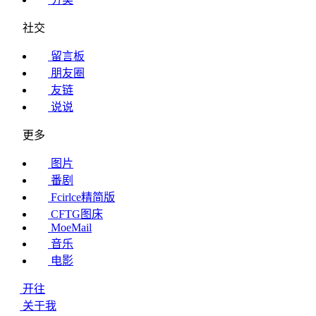
社交
留言板
朋友圈
友链
说说
更多
图片
番剧
Fcirlce精简版
CFTG图床
MoeMail
音乐
电影
开往
关于我