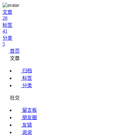
文章
28
标签
41
分类
5
首页
文章
归档
标签
分类
社交
留言板
朋友圈
友链
说说