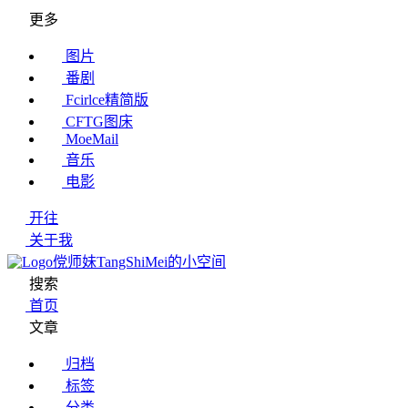
更多
图片
番剧
Fcirlce精简版
CFTG图床
MoeMail
音乐
电影
开往
关于我
傥师妹TangShiMei的小空间
搜索
首页
文章
归档
标签
分类