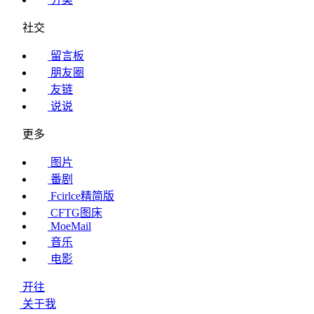
社交
留言板
朋友圈
友链
说说
更多
图片
番剧
Fcirlce精简版
CFTG图床
MoeMail
音乐
电影
开往
关于我