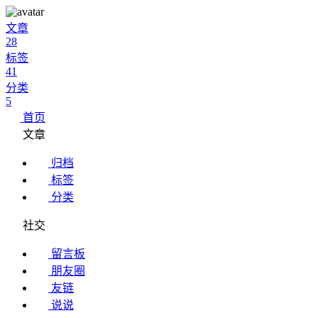
文章
28
标签
41
分类
5
首页
文章
归档
标签
分类
社交
留言板
朋友圈
友链
说说