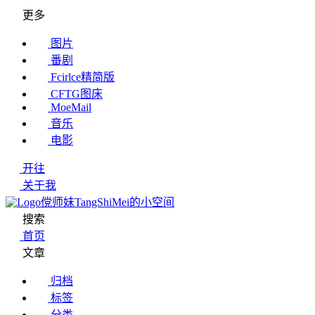
更多
图片
番剧
Fcirlce精简版
CFTG图床
MoeMail
音乐
电影
开往
关于我
傥师妹TangShiMei的小空间
搜索
首页
文章
归档
标签
分类